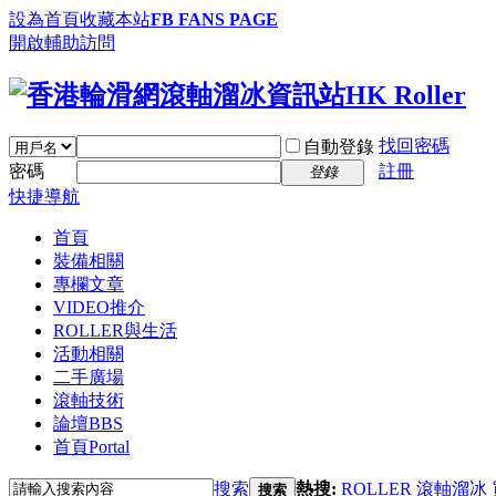
設為首頁
收藏本站
FB FANS PAGE
開啟輔助訪問
找回密碼
自動登錄
密碼
註冊
登錄
快捷導航
首頁
裝備相關
專欄文章
VIDEO推介
ROLLER與生活
活動相關
二手廣場
滾軸技術
論壇
BBS
首頁
Portal
搜索
熱搜:
ROLLER
滾軸溜冰
搜索