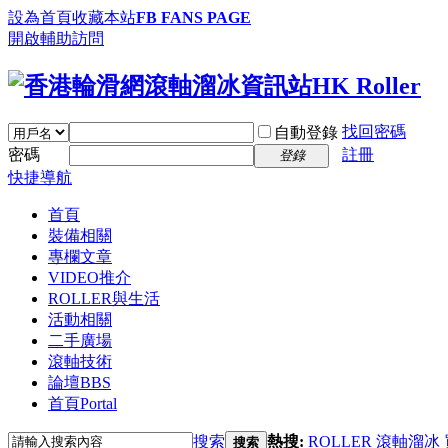
設為首頁
收藏本站
FB FANS PAGE
開啟輔助訪問
找回密碼
自動登錄
密碼
註冊
登錄
快捷導航
首頁
裝備相關
專欄文章
VIDEO推介
ROLLER與生活
活動相關
二手廣場
滾軸技術
論壇
BBS
首頁
Portal
搜索
熱搜:
ROLLER
滾軸溜冰
搜索