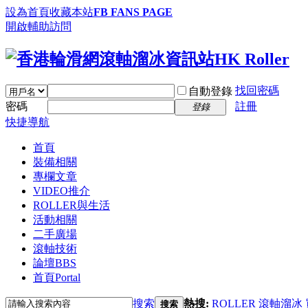
設為首頁
收藏本站
FB FANS PAGE
開啟輔助訪問
找回密碼
自動登錄
密碼
註冊
登錄
快捷導航
首頁
裝備相關
專欄文章
VIDEO推介
ROLLER與生活
活動相關
二手廣場
滾軸技術
論壇
BBS
首頁
Portal
搜索
熱搜:
ROLLER
滾軸溜冰
搜索