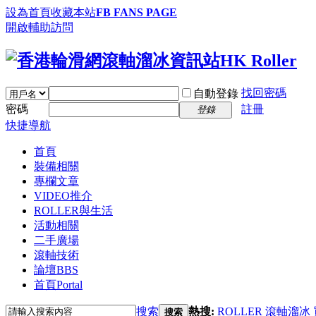
設為首頁
收藏本站
FB FANS PAGE
開啟輔助訪問
找回密碼
自動登錄
密碼
註冊
登錄
快捷導航
首頁
裝備相關
專欄文章
VIDEO推介
ROLLER與生活
活動相關
二手廣場
滾軸技術
論壇
BBS
首頁
Portal
搜索
熱搜:
ROLLER
滾軸溜冰
搜索